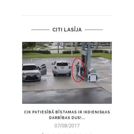
CITI LASĪJA
CIK PATIESĪBĀ BĪSTAMAS IR IKDIENIŠĶAS
KURŠ G
DARBĪBAS DUS!...
07/08/2017