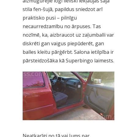
aizmugurējie logi lieliski iekļaujas šajā
stila fen-šujā, papildus sniedzot arī
praktisko pusi – pilnīgu
necaurredzamību no ārpuses. Tas
nozīmē, ka, aizbraucot uz zaļumballi var
diskrēti gan vaigus piepūderēt, gan
balles kleitu pārģērbt. Salona ietilpība ir
pārsteidzošāka kā Superbingo laimests.
Neatkarīgi no tā vai Jums par