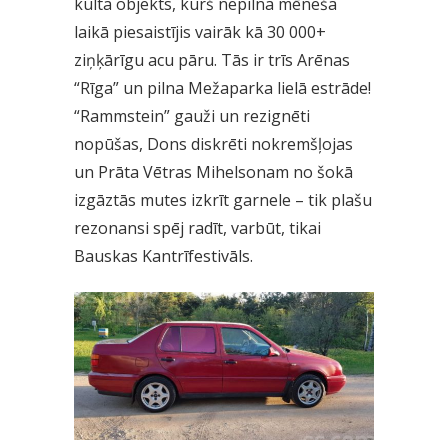
kulta objekts, kurš nepilna mēneša
laikā piesaistījis vairāk kā 30 000+
ziņķārīgu acu pāru. Tās ir trīs Arēnas
“Rīga” un pilna Mežaparka lielā estrāde!
“Rammstein” gauži un rezignēti
nopūšas, Dons diskrēti nokremšļojas
un Prāta Vētras Mihelsonam no šokā
izgāztās mutes izkrīt garnele – tik plašu
rezonansi spēj radīt, varbūt, tikai
Bauskas Kantrīfestivāls.