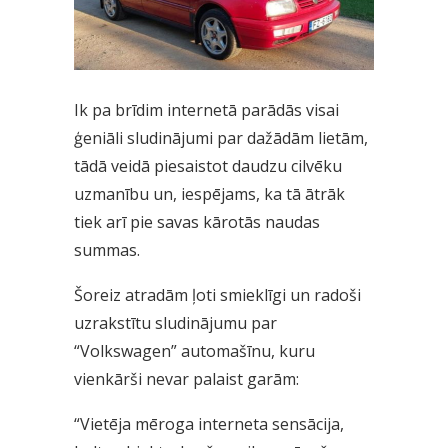
Ik pa brīdim internetā parādās visai
ģeniāli sludinājumi par dažādām lietām,
tādā veidā piesaistot daudzu cilvēku
uzmanību un, iespējams, ka tā ātrāk
tiek arī pie savas kārotās naudas
summas.
Šoreiz atradām ļoti smieklīgi un radoši
uzrakstītu sludinājumu par
“Volkswagen” automašīnu, kuru
vienkārši nevar palaist garām:
“Vietēja mēroga interneta sensācija,