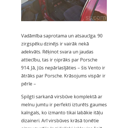
Vadāmība saprotama un atsaucīga. 90
zirgspēku dzinējs ir vairāk nekā
adekvāts. Rēķinot svara un jaudas
attiecību, tas ir ņiprāks par Porsche
914. Jā, Jūs nepārlasījāties – šis Vento ir
ātrāks par Porsche. Krāsojums vispār ir
pērle –
Spilgti sarkanā virsbūve komplektā ar
melnu jumtu ir perfekti izturēts gaumes
kalngals, ko izmanto tikai labākie itāļu
dizaineri. Arī virsbūves krāsā tonētie