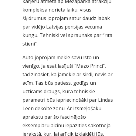
karjeru atmeta ap Mežaparka atrakciju
kompleksa norieta laiku, visus
šķidrumus joprojām satur daudz labāk
par vidējo Latvijas pensijas vecuma
kungu. Tehniski vēl spraunāks par “rīta
stieni”.
Auto joprojām meklē savu īsto un
vienīgo. Ja esat lasījuši “Mazo Princi”,
tad zināsiet, ka jāmeklē ar sirdi, nevis ar
acīm. Tas būs patiess, godīgs un
uzticams draugs, kura tehniskie
parametri būs iepriecinošāki par Lindas
Leen dekoltē zonu. Ar izsmeļošāku
aprakstu par šo fascinējošo
eksemplāru aicinu iepazīties sākotnējā
ierakstā, kur, lai arī cik izklaidēti Jūs,