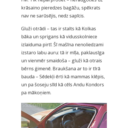
krāsaino pieredzes bagāžu, spēkrats
nav ne sarūsējis, nedz sapīcis.
Gluži otrādi – tas ir stalts kā Kolkas
bāka un sprigans kā vidusskolniece
izlaiduma pirtī. Šī mašīna nenoliedzami
izstaro labu auru: tā ir mīļa, paklausīga
un vienmēr smaidoša – gluži kā otrais
bērns ģimenē. Braukšana ar to ir tīrā
bauda – Sēdekļi ērti kā mammas klēpis,
un pa šoseju slīd kā cēls Andu Kondors
pa mākoņiem.