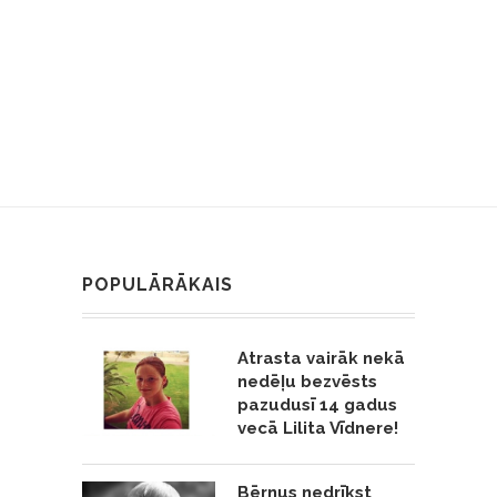
POPULĀRĀKAIS
Atrasta vairāk nekā
nedēļu bezvēsts
pazudusī 14 gadus
vecā Lilita Vīdnere!
Bērnus nedrīkst