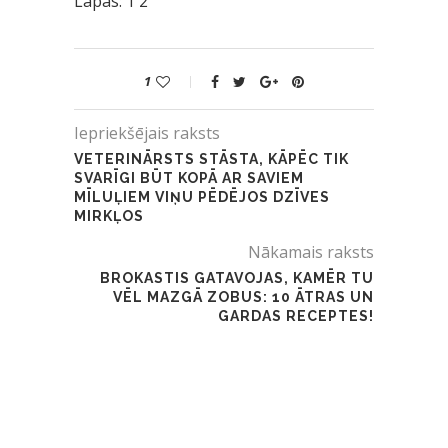
Lapas:
1
2
1
Iepriekšējais raksts
VETERINĀRSTS STĀSTA, KĀPĒC TIK
SVARĪGI BŪT KOPĀ AR SAVIEM
MĪLUĻIEM VIŅU PĒDĒJOS DZĪVES
MIRKĻOS
Nākamais raksts
BROKASTIS GATAVOJAS, KAMĒR TU
VĒL MAZGĀ ZOBUS: 10 ĀTRAS UN
GARDAS RECEPTES!