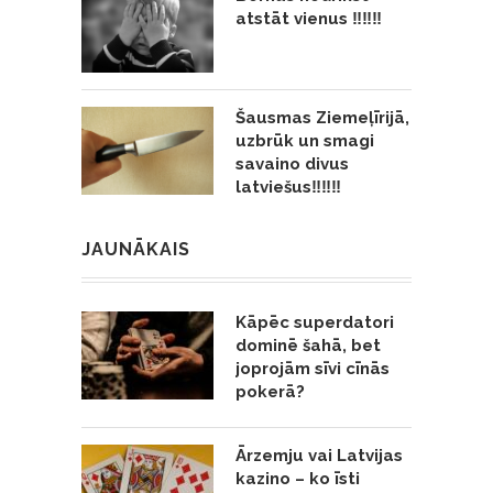
atstāt vienus ‼️‼️‼️
Šausmas Ziemeļīrijā,
uzbrūk un smagi
savaino divus
latviešus‼️‼️‼️
JAUNĀKAIS
Kāpēc superdatori
dominē šahā, bet
joprojām sīvi cīnās
pokerā?
Ārzemju vai Latvijas
kazino – ko īsti