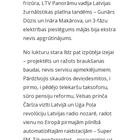
frizūra, LTV Panorāmu vadīja Latvijas
žurnālistikas platīna tandēms – Gunārs
Dūzis un Ināra Makārova, un 3-fāzu
elektrības pieslēgums mājās bija ekstra
nevis apgrūtinājums.
No lukturu stara līdz pat izpūtēja izejai
– projektēts un ražots braukšanas
baudai, nevis servisu apmeklējumiem.
Pārdzīvojis skaudros deviņdesmitos, i
pirmo, i pēdējo telekaršu taksofonu,
sūro pensiju reformu, Velsas prinča
Čārlza vizīti Latvijā un Uģa Poļa
revolūciju Latvijas radio nozarē, radot
vienu no Eiropā pirmajām pilnībā
automatizētajām raidstacijām – Super
FM. Tik nepārprotiet – neraugoties uz