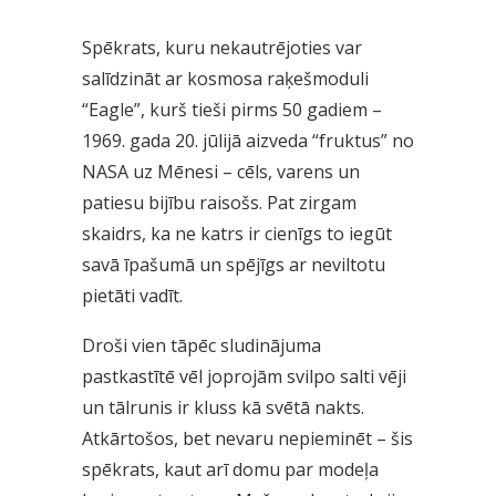
Spēkrats, kuru nekautrējoties var
salīdzināt ar kosmosa raķešmoduli
“Eagle”, kurš tieši pirms 50 gadiem –
1969. gada 20. jūlijā aizveda “fruktus” no
NASA uz Mēnesi – cēls, varens un
patiesu bijību raisošs. Pat zirgam
skaidrs, ka ne katrs ir cienīgs to iegūt
savā īpašumā un spējīgs ar neviltotu
pietāti vadīt.
Droši vien tāpēc sludinājuma
pastkastītē vēl joprojām svilpo salti vēji
un tālrunis ir kluss kā svētā nakts.
Atkārtošos, bet nevaru nepieminēt – šis
spēkrats, kaut arī domu par modeļa