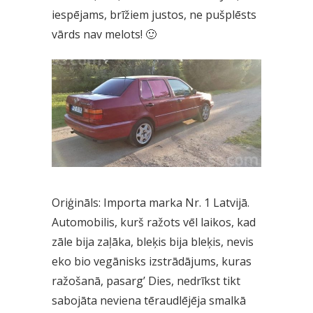
iespējams, brīžiem justos, ne pušplēsts
vārds nav melots! 🙂
Oriģināls: Importa marka Nr. 1 Latvijā.
Automobilis, kurš ražots vēl laikos, kad
zāle bija zaļāka, bleķis bija bleķis, nevis
eko bio vegānisks izstrādājums, kuras
ražošanā, pasarg’ Dies, nedrīkst tikt
sabojāta neviena tēraudlējēja smalkā