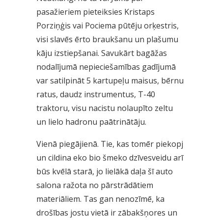
pasažieriem pieteiksies Kristaps
Porziņģis vai Pociema pūtēju orķestris,
visi slavēs ērto braukšanu un plašumu
kāju izstiepšanai. Savukārt bagāžas
nodalījumā nepieciešamības gadījumā
var satilpināt 5 kartupeļu maisus, bērnu
ratus, daudz instrumentus, T-40
traktoru, visu nacistu nolaupīto zeltu
un lielo hadronu paātrinātāju.
Vienā piegājienā. Tie, kas tomēr piekopj
un cildina eko bio šmeko dzīvesveidu arī
būs kvēlā starā, jo lielākā daļa šī auto
salona ražota no pārstrādātiem
materiāliem. Tas gan nenozīmē, ka
drošības jostu vietā ir zābakšņores un