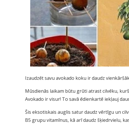
Izaudzēt savu avokado koku ir daudz vienkāršāk, 
Mūsdienās laikam būtu grūti atrast cilvēku, kurš
Avokado ir visur! To savā ēdienkartē iekļauj da
Šis eksotiskais auglis satur daudz vērtīgu un ci
B5 grupu vitamīnus, kā arī daudz šķiedrvielu, ka