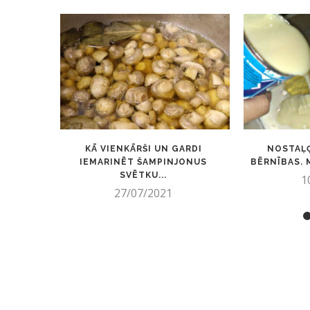
KĀ VIENKĀRŠI UN GARDI
NOSTAĻĢ
IEMARINĒT ŠAMPINJONUS
BĒRNĪBAS. M
SVĒTKU...
1
27/07/2021