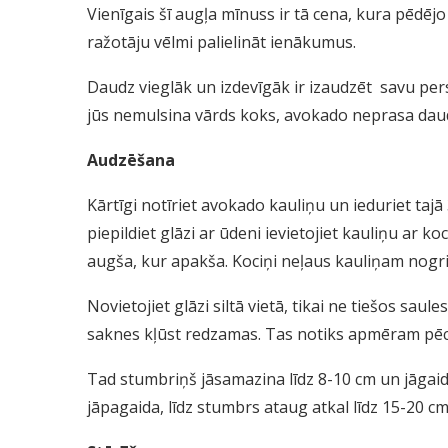
Vienīgais šī augļa mīnuss ir tā cena, kura pēdējo 
ražotāju vēlmi palielināt ienākumus.
Daudz vieglāk un izdevīgāk ir izaudzēt savu pers
jūs nemulsina vārds koks, avokado neprasa daud
Audzēšana
Kārtīgi notīriet avokado kauliņu un ieduriet taj
piepildiet glāzi ar ūdeni ievietojiet kauliņu ar 
augša, kur apakša. Kociņi neļaus kauliņam nogr
Novietojiet glāzi siltā vietā, tikai ne tiešos sau
saknes kļūst redzamas. Tas notiks apmēram pēc
Tad stumbriņš jāsamazina līdz 8-10 cm un jāgaida
jāpagaida, līdz stumbrs ataug atkal līdz 15-20 cm