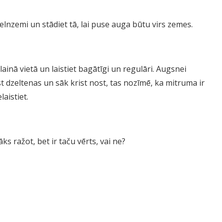
elnzemi un stādiet tā, lai puse auga būtu virs zemes.
ulainā vietā un laistiet bagātīgi un regulāri. Augsnei
ūst dzeltenas un sāk krist nost, tas nozīmē, ka mitruma ir
aistiet.
ks ražot, bet ir taču vērts, vai ne?