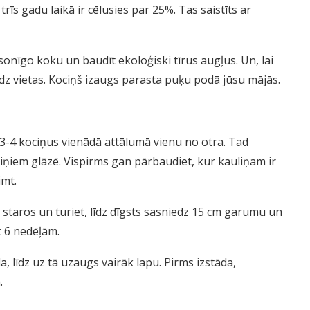
trīs gadu laikā ir cēlusies par 25%. Tas saistīts ar
onīgo koku un baudīt ekoloģiski tīrus augļus. Un, lai
z vietas. Kociņš izaugs parasta puķu podā jūsu mājās.
ā 3-4 kociņus vienādā attālumā vienu no otra. Tad
kociņiem glāzē. Vispirms gan pārbaudiet, kur kauliņam ir
imt.
les staros un turiet, līdz dīgsts sasniedz 15 cm garumu un
 6 nedēļām.
, līdz uz tā uzaugs vairāk lapu. Pirms izstāda,
.