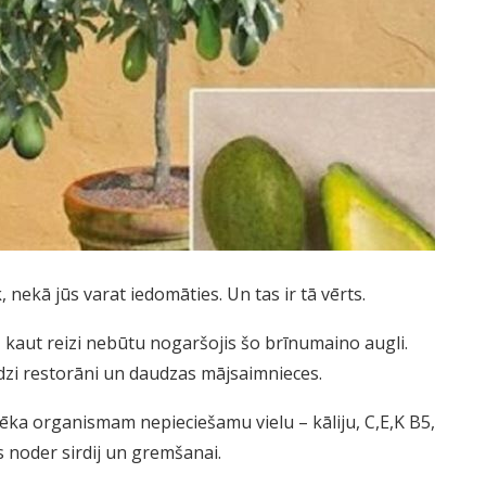
nekā jūs varat iedomāties. Un tas ir tā vērts.
 kaut reizi nebūtu nogaršojis šo brīnumaino augli.
udzi restorāni un daudzas mājsaimnieces.
lvēka organismam nepieciešamu vielu – kāliju, C,E,K B5,
s noder sirdij un gremšanai.