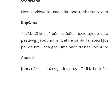
Stādīšana
Ņemiet vidēja lieluma puķu podu, ieberiet tajā m
Kopšana
Tiklīdz kā kociņš būs iestādīts, novietojiet to sa
pastāvīgi jābūt mitrai, bet ne pārāk. Ja lapas kļ
par daudz. Tādā gadījumā pāris dienas kociņu nel
Gatavs!
Jums nāksies dažus gadus pagaidīt, līdz kociņš sā