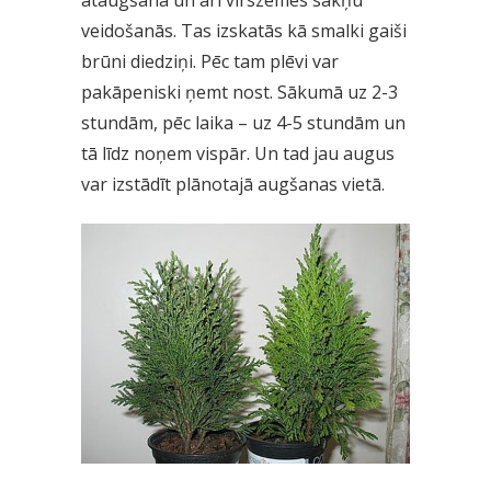
veidošanās. Tas izskatās kā smalki gaiši
brūni diedziņi. Pēc tam plēvi var
pakāpeniski ņemt nost. Sākumā uz 2-3
stundām, pēc laika – uz 4-5 stundām un
tā līdz noņem vispār. Un tad jau augus
var izstādīt plānotajā augšanas vietā.