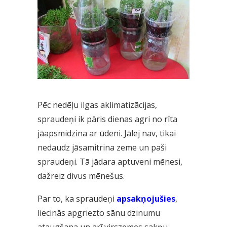
Pēc nedēļu ilgas aklimatizācijas,
spraudeņi ik pāris dienas agri no rīta
jāapsmidzina ar ūdeni. Jālej nav, tikai
nedaudz jāsamitrina zeme un paši
spraudeņi. Tā jādara aptuveni mēnesi,
dažreiz divus mēnešus.
Par to, ka spraudeņi
apsakņojušies
,
liecinās apgriezto sānu dzinumu
ataugšana un arī virszemes sakņu