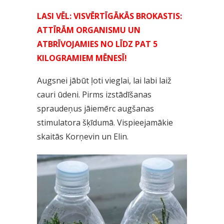
LASI VĒL: VISVĒRTĪGĀKĀS BROKASTIS:
ATTĪRĀM ORGANISMU UN
ATBRĪVOJAMIES NO LĪDZ PAT 5
KILOGRAMIEM MĒNESĪ!
Augsnei jābūt ļoti vieglai, lai labi laiž
cauri ūdeni. Pirms izstādīšanas
spraudeņus jāiemērc augšanas
stimulatora šķīdumā. Vispieejamākie
skaitās Korņevin un Elin.