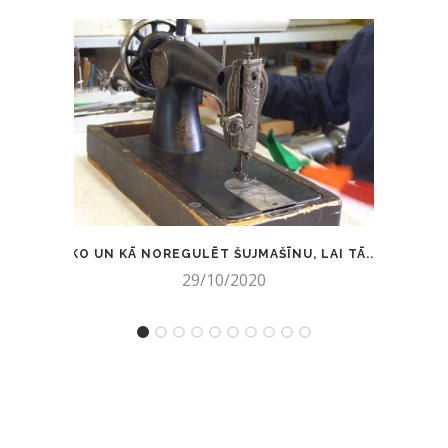
KO UN KĀ NOREGULĒT ŠUJMAŠĪNU, LAI TĀ...
MEIS
29/10/2020