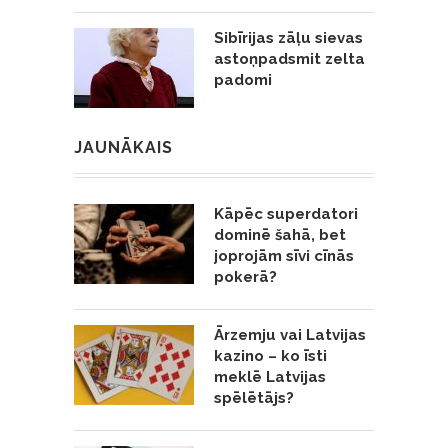
Sibīrijas zāļu sievas
astoņpadsmit zelta
padomi
JAUNĀKAIS
Kāpēc superdatori
dominē šahā, bet
joprojām sīvi cīnās
pokerā?
Ārzemju vai Latvijas
kazino – ko īsti
meklē Latvijas
spēlētājs?