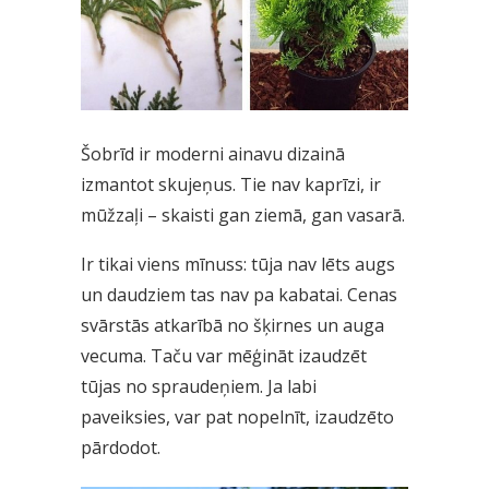
Šobrīd ir moderni ainavu dizainā
izmantot skujeņus. Tie nav kaprīzi, ir
mūžzaļi – skaisti gan ziemā, gan vasarā.
Ir tikai viens mīnuss: tūja nav lēts augs
un daudziem tas nav pa kabatai. Cenas
svārstās atkarībā no šķirnes un auga
vecuma. Taču var mēģināt izaudzēt
tūjas no spraudeņiem. Ja labi
paveiksies, var pat nopelnīt, izaudzēto
pārdodot.