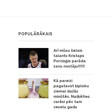
POPULĀRĀKAIS
Arī mūsu lielais
talants Kristaps
Porziņģis parāda
savu nostāju‼️‼️‼️
Kā pareizi
pagatavot ķiploku
ziemai dažās
minūtēs. Našķēties
varēsi pēc tam
veselu gadu