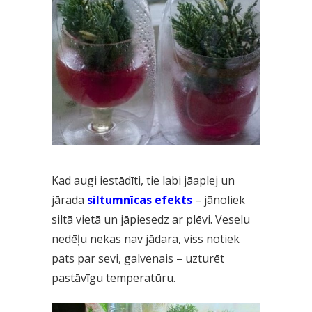
Kad augi iestādīti, tie labi jāaplej un
jārada
siltumnīcas efekts
– jānoliek
siltā vietā un jāpiesedz ar plēvi. Veselu
nedēļu nekas nav jādara, viss notiek
pats par sevi, galvenais – uzturēt
pastāvīgu temperatūru.